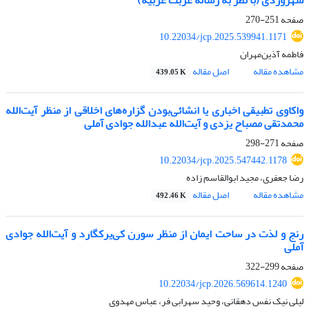
سهروردی (با نظر به رساله غربت غربیه)
صفحه
251-270
10.22034/jcp.2025.539941.1171
فاطمه آذین‌مهران
مشاهده مقاله
اصل مقاله
439.05 K
واکاوی تطبیقی اخباری یا انشائی‌بودن گزاره‌های اخلاقی از منظر آیت‌الله
محمدتقی مصباح یزدی و آیت‌الله عبدالله جوادی آملی
صفحه
271-298
10.22034/jcp.2025.547442.1178
رضا جعفری، مجید ابوالقاسم زاده
مشاهده مقاله
اصل مقاله
492.46 K
رنج و لذت در ساحت ایمان از منظر سورن کی‌یرکگارد و آیت‌الله جوادی
آملی
صفحه
299-322
10.22034/jcp.2026.569614.1240
لیلی نیک نفس دهقانی، وحید سهرابی فر، عباس مهدوی