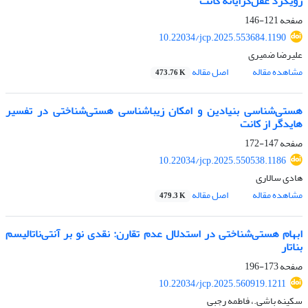
رویکرد عقل‌گرایانۀ کانت
صفحه
121-146
10.22034/jcp.2025.553684.1190
علیرضا ضمیری
مشاهده مقاله
اصل مقاله
473.76 K
هستی‌شناسی بنیادین و امکان زیباشناسی هستی‌شناختی در تفسیر
هایدگر از کانت
صفحه
147-172
10.22034/jcp.2025.550538.1186
هادی سالاری
مشاهده مقاله
اصل مقاله
479.3 K
ابهام هستی‌شناختی در استدلال عدم‌ تقارن: نقدی نو بر آنتی‌ناتالیسم
بناتار
صفحه
173-196
10.22034/jcp.2025.560919.1211
سکینه باشی.، فاطمه رجبی