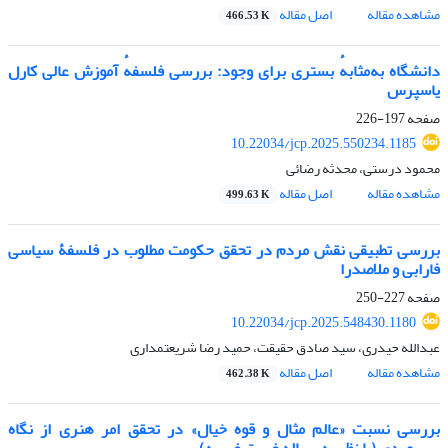
مشاهده مقاله
اصل مقاله
466.53 K
دانشگاه به‌مثابهٔ بستری برای وجود: بررسی فلسفهٔ آموزش عالی کارل
یاسپرس
صفحه
197-226
10.22034/jcp.2025.550234.1185
محمود درستی، محدثه رضائی
مشاهده مقاله
اصل مقاله
499.63 K
بررسی تطبیقی نقش مردم در تحقق حکومت مطلوب در فلسفۀ سیاسی
فارابی و ملاصدرا
صفحه
227-250
10.22034/jcp.2025.548430.1180
عبدالله حیدری، سید صادق حقیقت، حمید رضا شریعتمداری
مشاهده مقاله
اصل مقاله
462.38 K
بررسی نسبت «عالم مثال و قوه خیال» در تحقق امر هنری از نگاه