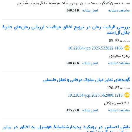
محمد حسین کارگر، محمد حسین مهدوی نژاد، مرضیه اخلاقی، زینب شکیبی
مشاهده مقاله
اصل مقاله
568.54 K
بررسی ظرفیت رمان در ترویج اخلاق مراقبت: ارزیابی رمان‌های جایزۀ
جلال آل‌احمد
صفحه
53-85
10.22034/jcp.2025.533822.1166
زهره سعیدی
مشاهده مقاله
اصل مقاله
608.47 K
گونه‌های تمایز میان سلوک عرفانی و تعقل فلسفی
صفحه
87-120
10.22034/jcp.2025.562080.1215
غلامحسین توکلی
مشاهده مقاله
اصل مقاله
475.27 K
نقش احساس در رویکرد پدیدارشناسانۀ هوسرل به اخلاق در برابر