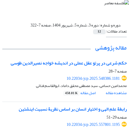
دوره و شماره:
دوره 3، شماره 5، شهریور 1404، صفحه 7-322
تعداد مقالات:
12
مقاله پژوهشی
حکم شرعی در پرتو عقل عملی در اندیشه خواجه نصیرالدین طوسی
صفحه
7-28
10.22034/jcp.2025.548386.1181
محمدامین حسامی، سید مصطفی محقق داماد، ابوالقاسم فنائی
مشاهده مقاله
اصل مقاله
458.01 K
رابطۀ علم الهی و اختیار انسان بر اساس نظریۀ نسبیت اینشتین
صفحه
29-51
10.22034/jcp.2025.557801.1195