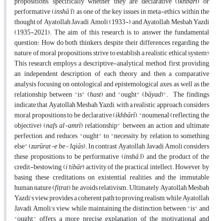
propositions, specifically whether they are declarative (
ikhbārī
) or
performative (
inshā'ī
), as one of the key issues in meta-ethics within the
thought of Ayatollah Javadi Amoli (1933-) and Ayatollah Mesbah Yazdi
(1935-2021). The aim of this research is to answer the fundamental
question: How do both thinkers, despite their differences regarding the
nature of moral propositions, strive to establish a realistic ethical system?
This research employs a descriptive-analytical method, first providing
an independent description of each theory and then a comparative
analysis focusing on ontological and epistemological axes, as well as the
relationship between "is" (
hast
) and "ought" (
bāyad
)".
The findings
indicate that Ayatollah Mesbah Yazdi, with a realistic approach, considers
moral propositions to be declarative (
ikhbārī
), "noumenal (reflecting the
objective) (
nafs al-amrī
) relationship" between an action and ultimate
perfection, and reduces "ought" to "necessity by relation to something
else" (
zarūrat-e be-'lqiās
). In contrast, Ayatollah Javadi Amoli considers
these propositions to be performative (
inshā'ī
) and the product of the
credit-bestowing (
i'tibār
) activity of the practical intellect. However, by
basing these creditations on existential realities and the immutable
human nature (
fiṭrat
), he avoids relativism. Ultimately, Ayatollah Mesbah
Yazdi's view provides a coherent path to proving realism, while Ayatollah
Javadi Amoli's view, while maintaining the distinction between "is" and
"ought," offers a more precise explanation of the motivational and