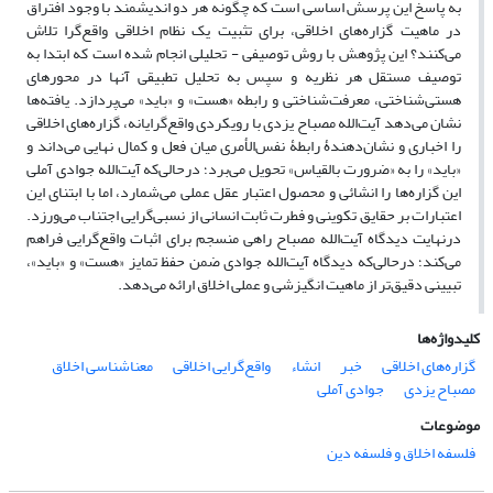
به پاسخ این پرسش اساسی است که چگونه هر دو اندیشمند با وجود افتراق
در ماهیت گزاره‌های اخلاقی، برای تثبیت یک نظام اخلاقی واقع‌گرا تلاش
می‌کنند؟ این پژوهش با روش توصیفی - تحلیلی انجام شده است که ابتدا به
توصیف مستقل هر نظریه و سپس به تحلیل تطبیقی آنها در محورهای
هستی‌شناختی، معرفت‌شناختی و رابطه «هست» و «باید» می‌پردازد. یافته‌ها
نشان می‌دهد آیت‌الله مصباح یزدی با رویکردی واقع‌گرایانه، گزاره‌های اخلاقی
را اخباری و نشان‌دهندۀ رابطۀ نفس‌الأمری میان فعل و کمال نهایی می‌داند و
«باید» را به «ضرورت بالقیاس» تحویل می‌برد؛ درحالی‌که آیت‌الله جوادی آملی
این گزاره‌ها را انشائی و محصول اعتبار عقل عملی می‌شمارد، اما با ابتنای این
اعتبارات بر حقایق تکوینی و فطرت ثابت انسانی از نسبی‌گرایی اجتناب می‌ورزد.
درنهایت دیدگاه آیت‌الله مصباح راهی منسجم برای اثبات واقع‌گرایی فراهم
می‌کند؛ درحالی‌که دیدگاه آیت‌الله جوادی ضمن حفظ تمایز «هست» و «باید»،
تبیینی دقیق‌تر از ماهیت انگیزشی و عملی اخلاق ارائه می‌دهد.
کلیدواژه‌ها
گزاره‌های اخلاقی
خبر
انشاء
واقع‌گرایی اخلاقی
معناشناسی اخلاق
مصباح یزدی
جوادی آملی
موضوعات
فلسفه اخلاق و فلسفه دین