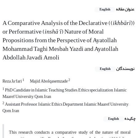
عنوان مقاله
English
A Comparative Analysis of the Declarative ((
ikhbārī
))
or Performative (
inshā'ī
) Nature of Moral
Propositions from the Perspective of Ayatollah
Mohammad Taghi Mesbah Yazdi and Ayatollah
Abdollah Javadi Amoli
نویسندگان
English
1
2
Reza Ja'fari
Majid Abolqasemzade
1
PhD Candidate in Islamic Teaching Studies, Ethics specialization, Islamic
Maaref University, Qom, Iran
2
Assistant Professor, Islamic Ethics Department, Islamic Maaref University,
Qom, Iran
چکیده
English
This research conducts a comparative study of the nature of moral