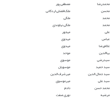
محمدرضا
مصطفی پور
محسن
ملک‌افضلی اردکانی
محمد
ملکی
محمد
ملکی نهاوندی
علی
مهجور
عباس
مهدوی
غلام‌رضا
مهدوی
بهاالدین
موحد
سیدرضی
موسوی
سید حمید
موسویان
سید جمال الدین
میرشرف الدین
سید علی
میرموسوی
محمد حسن
نادم
مرضیه
نوری صفت