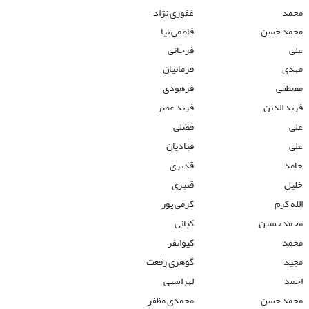
محمد
غفوری نژاد
محمد حسن
فاطمی نیا
علی
فرحانی
مهدی
فرمانیان
مصطفی
فرهودی
فرید الدین
فرید عصر
علی
فضلی
علی
قبادیان
حامد
قدیری
خلیل
قنبری
الله کرم
کرمی پور
محمدحسین
کیانی
محمد
کیوانفر
مجید
گوهری رفعت
احمد
لهراسبی
محمد حسن
محمدی مظفر