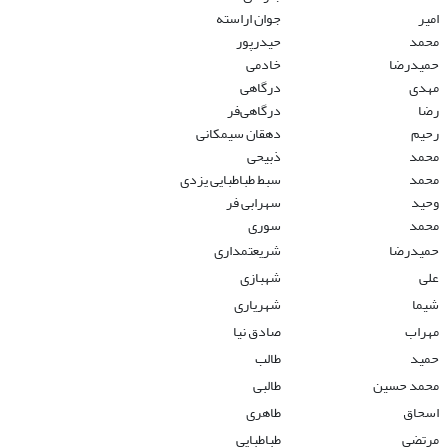
امیر
جوان اراسته
محمد
حیدرپور
حمیدرضا
خادمی
مهدی
درگاهی
رضا
درگاهی‌فر
رحیم
دهقان سیمکانی
محمد
ذبیحی
محمد
سبط طباطبایی یزدی
وحید
سهرابی فر
محمد
سوری
حمیدرضا
شریعتمداری
علی
شهبازی
شیما
شهریاری
مهراب
صادق نیا
حمید
طالب
محمد حسین
طالبی
اسحاق
طاهری
مرتضی
طباطبایی