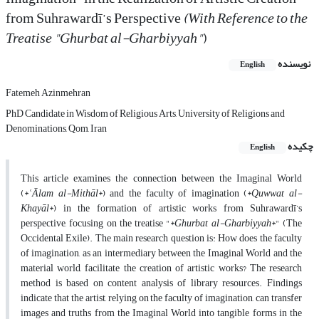
from Suhrawardī’s Perspective
(With Reference to the
Treatise "Ghurbat al-Gharbiyyah"
)
نویسنده
English
Fatemeh Azinmehran
PhD Candidate in Wisdom of Religious Arts, University of Religions and
Denominations, Qom, Iran
چکیده
English
This article examines the connection between the Imaginal World
(*
ʿĀlam al-Mithāl
*) and the faculty of imagination (*
Quwwat al-
Khayāl
*) in the formation of artistic works from Suhrawardī’s
perspective, focusing on the treatise "*
Ghurbat al-Gharbiyyah
*" (The
Occidental Exile). The main research question is: How does the faculty
of imagination, as an intermediary between the Imaginal World and the
material world, facilitate the creation of artistic works? The research
method is based on content analysis of library resources. Findings
indicate that the artist, relying on the faculty of imagination, can transfer
images and truths from the Imaginal World into tangible forms in the