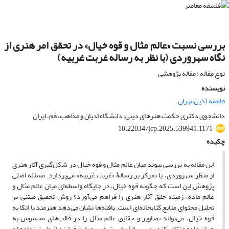
بررسی نسبت «عالم مثال و قوه خیال» در تحقق امر هنری از
نگاه سهروردی (با نظر به رساله غربت غربیه)
نوع مقاله : مقاله پژوهشی
نویسنده
فاطمه آذین‌مهران
دانشجوی دکتری حکمت هنرهای دینی، دانشگاه ادیان و مذاهب، قم، ایران
10.22034/jcp.2025.539941.1171
چکیده
این مقاله به بررسی پیوند میان عالم مثال و قوه خیال در شکل‌گیری آثار هنری
از منظر سهروردی، با تمرکز بر رسالۀ «غربت غربیه» می‌پردازد. مسئله اصلی
پژوهش این است که چگونه قوه خیال، در جایگاه واسطه‌ای میان عالم مثال و
عالم ماده، زمینه خلق آثار هنری را فراهم می‌آورد؟ روش تحقیق مبتنی بر
تحلیل محتوای منابع کتابخانه‌ای است. یافته‌ها نشان می‌دهد هنرمند با اتکا به
قوه خیال، می‌تواند تصاویر و حقایق عالم مثال را در قالب‌های محسوس به
جهان ماده منتقل کند. در رسالۀ «غربت غربیه» این فرایند از طریق نمادها و