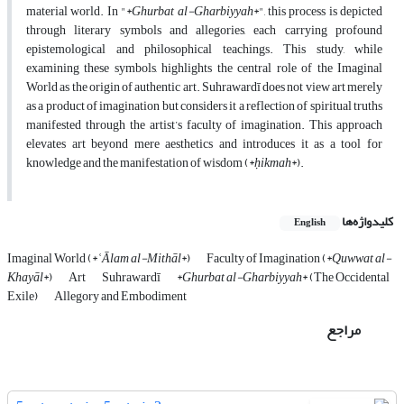
material world. In "*
Ghurbat al-Gharbiyyah
*", this process is depicted
through literary symbols and allegories, each carrying profound
epistemological and philosophical teachings. This study, while
examining these symbols, highlights the central role of the Imaginal
World as the origin of authentic art. Suhrawardī does not view art merely
as a product of imagination but considers it a reflection of spiritual truths
manifested through the artist’s faculty of imagination. This approach
elevates art beyond mere aesthetics and introduces it as a tool for
knowledge and the manifestation of wisdom (*
ḥikmah
*).
کلیدواژه‌ها
English
Imaginal World (*
ʿĀlam al-Mithāl
*)
Faculty of Imagination (*
Quwwat al-
Khayāl
*)
Art
Suhrawardī
*
Ghurbat al-Gharbiyyah
* (The Occidental
Exile)
Allegory and Embodiment
مراجع