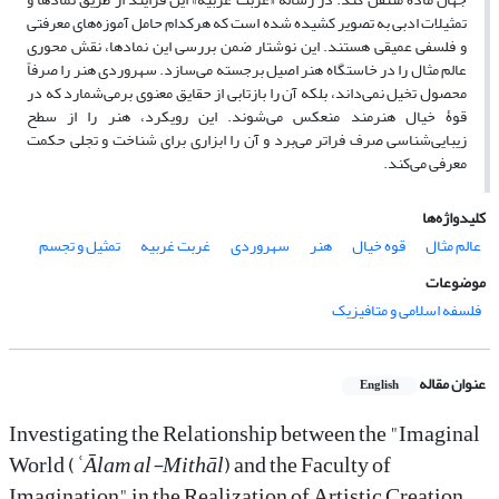
تمثیلات ادبی به تصویر کشیده شده است که هرکدام حامل آموزه‌های معرفتی
و فلسفی عمیقی هستند. این نوشتار ضمن بررسی این نمادها، نقش محوری
عالم مثال را در خاستگاه هنر اصیل برجسته می‌سازد. سهروردی هنر را صرفاً
محصول تخیل نمی‌داند، بلکه آن را بازتابی از حقایق معنوی برمی‌شمارد که در
قوۀ خیال هنرمند منعکس می‌شوند. این رویکرد، هنر را از سطح
زیبایی‌شناسی صرف فراتر می‌برد و آن را ابزاری برای شناخت و تجلی حکمت
معرفی می‌کند.
کلیدواژه‌ها
عالم مثال
قوه خیال
هنر
سهروردی
غربت غربیه
تمثیل و تجسم
موضوعات
فلسفه اسلامی و متافیزیک
عنوان مقاله
English
Investigating the Relationship between the "Imaginal
World (
ʿĀlam al-Mithāl
) and the Faculty of
Imagination" in the Realization of Artistic Creation