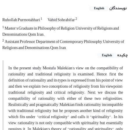
نویسندگان
English
1
2
Ruhollah Purmotahhari
Vahid Sohrabifar
1
Master's Graduate in Philosophy of Religion, University of Religions and
Denominations, Qom, Iran.
2
Assistant Professor, Department of Contemporary Philosophy, University of
Religions and Denominations, Qom, Iran,
چکیده
English
In the present study, Mostafa Malekian's view on the compatibility of
rationality and traditional religiosity is examined. Hence, first the
definition of rationality and its types is expressed from his point of view,
and then we explain two conceptions of religiosity from his viewpoint:
traditional religiosity and critical religiosity. Next, we discuss the
compatibility of rationality with either of these two religiosities.
Realistically and pragmatically, Malekian finds rationality incompatible
with traditional religiosity, but he proposes another kind of religiosity,
which fits under "critical religiosity" and calls it "spirituality". In his
view, rationality is not only compatible with spirituality, but essentially
requires it. In Malekian's theory of "rationality and spirituality", only