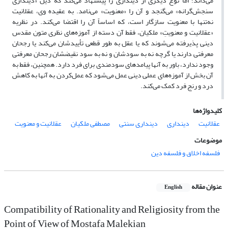
می‌داند؛ اما نوع دیگری از دینداری را پیشنهاد می‌کند که ذیل «دینداری
سنجش‌گرانه» می‌گنجد و آن را «معنویت» می‌نامد. به‌ عقیده وی، عقلانیت
نه‌تنها با معنویت سازگار است، که اساساً آن را اقتضا می‌کند. در نظریه
«عقلانیت و معنویتِ» ملکیان، فقط آن دسته از آموزه‌های نظری متون مقدس
دینی پذیرفته می‌شوند که یا عقل به‌ طور قطعی تأییدشان می‌کند یا رجحان
معرفتی دارند یا گرچه نه به‌ سودشان و نه به ‌سود نقیضشان رجحان معرفتی
وجود ندارد، باور به آنها پیامدهای سودمندی برای فرد دارد. همچنین، فقط به
آن بخش از آموزه‌های عملی دینی عمل می‌شود که عمل‌کردن به آنها به کاهش
درد و رنج فرد کمک می‌کند.
کلیدواژه‌ها
عقلانیت
دینداری
دینداری سنتی
مصطفی ملکیان
عقلانیت و معنویت
موضوعات
فلسفه اخلاق و فلسفه دین
عنوان مقاله
English
Compatibility of Rationality and Religiosity from the
Point of View of Mostafa Malekian