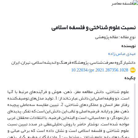
نسبت علوم شناختی و فلسفه اسلامی
نوع مقاله : مقاله پژوهشی
نویسنده
مهدی عباس زاده
دانشیار گروه معرفت‌شناسی، پژوهشگاه فرهنگ و اندیشه اسلامی، تهران، ایران
10.22034/jpr.2021.287356.1028
چکیده
علوم شناختی، دانش مطالعه مغز، ذهن، هوش و فرآیندهای مرتبط با آنها
است. دو وظیفه اصلی این دانش عبارت‌اند از: 1. تولید مدل‌های توصیف‌کننده
رفتار مغز انسان و عملکردهای شناختی، 2. تبیین مقایسه سه‌عاملیِ پیچیده
ذهن، مغز و رایانه. فرضیه اصلی و غالب این دانش این است که تفکر، پدیده‌ای
«بازنمودگر» و «محاسباتی» است و البته این فرضیه، با انتقادات محققان غربی
مواجه شده است. نوشتار حاضر با روش تحلیلی‌عقلی در صدد تبیین نسبت
علوم شناختی و فلسفه اسلامی است و نشان داده است که برخی مبانی و
رویکردهای رایجِ علوم شناختی، مشتمل بر: 1. مادی‌انگاری و طبیعی‌گرایی ذهن