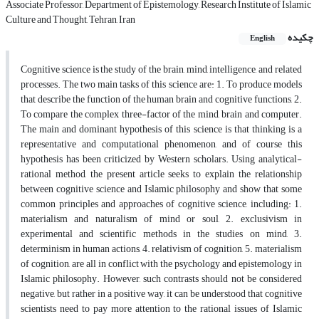
Associate Professor, Department of Epistemology, Research Institute of Islamic
Culture and Thought, Tehran, Iran
چکیده
English
Cognitive science is the study of the brain, mind, intelligence, and related
processes. The two main tasks of this science are: 1. To produce models
that describe the function of the human brain and cognitive functions, 2.
To compare the complex three-factor of the mind, brain and computer.
The main and dominant hypothesis of this science is that thinking is a
representative and computational phenomenon, and of course this
hypothesis has been criticized by Western scholars. Using analytical-
rational method, the present article seeks to explain the relationship
between cognitive science and Islamic philosophy and show that some
common principles and approaches of cognitive science, including: 1.
materialism and naturalism of mind or soul, 2. exclusivism in
experimental and scientific methods in the studies on mind, 3.
determinism in human actions, 4. relativism of cognition, 5. materialism
of cognition, are all in conflict with the psychology and epistemology in
Islamic philosophy. However, such contrasts should not be considered
negative, but rather in a positive way, it can be understood that cognitive
scientists need to pay more attention to the rational issues of Islamic