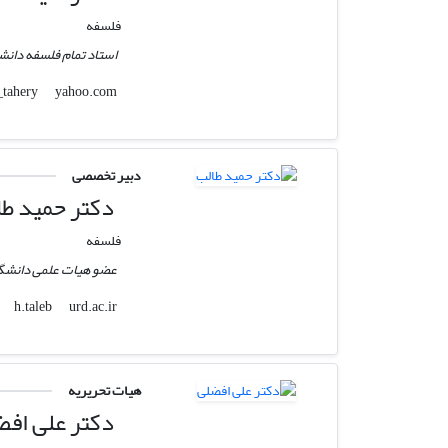
فلسفه
استاد تمام فلسفه دانشگ
yahoo.com
ss_tahery
دبیر تخصصی
دکتر حمید طا
فلسفه
عضو هیات علمی دانشگا
urd.ac.ir
h.taleb
هیات تحریریه
دکتر علی افض