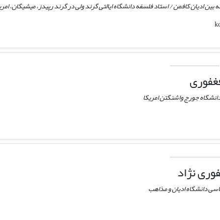
ن ادیان کافمن / استاد فلسفه دانشگاه ایالتی گرند ولی در گرند رپیدز، میشیگان، امری
غفوری
دانشگاه جورج واشنگتن امریکا
وری نژاد
سی دانشگاه ادیان و مذاهب