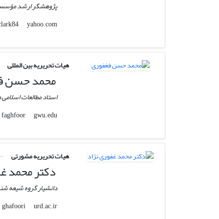
پژوهشگر ارشد مؤسسه بی
yahoo.com
kclark84
هیات تحریریه بین المللی
محمد حسن ف
استاد مطالعات اسلامی 
gwu.edu
faghfoor
هیات تحریریه مشورتی
دکتر محمد غف
دانشیار گروه شیعه شنا
urd.ac.ir
ghafoori