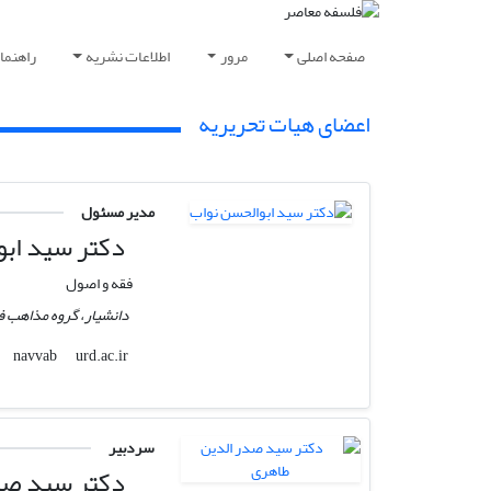
صفحه اصلی
مرور
اطلاعات نشریه
راهنما
اعضای هیات تحریریه
مدیر مسئول
دکتر سید ابو
فقه و اصول
دانشیار، گروه مذاهب فق
urd.ac.ir
navvab
سردبیر
دکتر سید صد