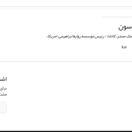
سون
مک مستر، کانادا / رئیس موسسه روابط ابراهیمی، امریکا.
اشت
برای 
مشتر