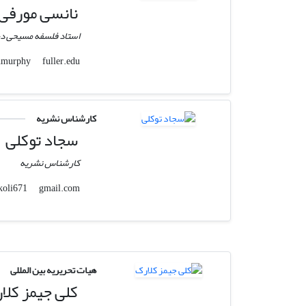
نانسی مورفی
استاد فلسفه مسیحی در م
fuller.edu
nmurphy
کارشناس نشریه
سجاد توکلی
کارشناس نشریه
gmail.com
sajadtavakoli671
هیات تحریریه بین المللی
کلی جیمز کلا