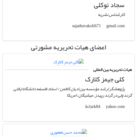
سجاد توکلی
کارشناس نشریه
gmail.com
sajadtavakoli671
اعضای هیات تحریریه مشورتی
هیات تحریریه بین المللی
کلی جیمز کلارک
پژوهشگر ارشد مؤسسه بین ادیان کافمن / استاد فلسفه دانشگاه ایالتی
گرند ولی در گرند رپیدز، میشیگان، امریکا
yahoo.com
kclark84