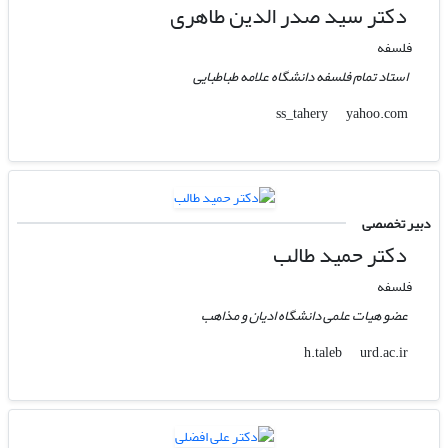
دکتر سید صدر الدین طاهری
فلسفه
استاد تمام فلسفه دانشگاه علامه طباطبایی
yahoo.com
ss_tahery
دبیر تخصصی
دکتر حمید طالب
فلسفه
عضو هیات علمی دانشگاه ادیان و مذاهب
urd.ac.ir
h.taleb