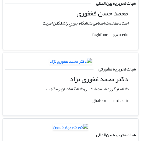
هیات تحریریه بین المللی
محمد حسن فغفوری
استاد مطالعات اسلامی دانشگاه جورج واشنگتن امریکا
gwu.edu
faghfoor
هیات تحریریه مشورتی
دکتر محمد غفوری نژاد
دانشیار گروه شیعه شناسی دانشگاه ادیان و مذاهب
urd.ac.ir
ghafoori
هیات تحریریه بین المللی