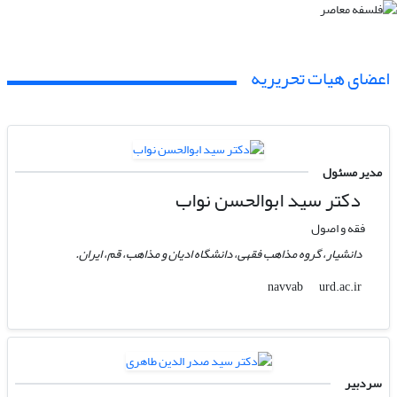
اعضای هیات تحریریه
مدیر مسئول
دکتر سید ابوالحسن نواب
فقه و اصول
دانشیار، گروه مذاهب فقهی، دانشگاه ادیان و مذاهب، قم، ایران.
urd.ac.ir
navvab
سردبیر