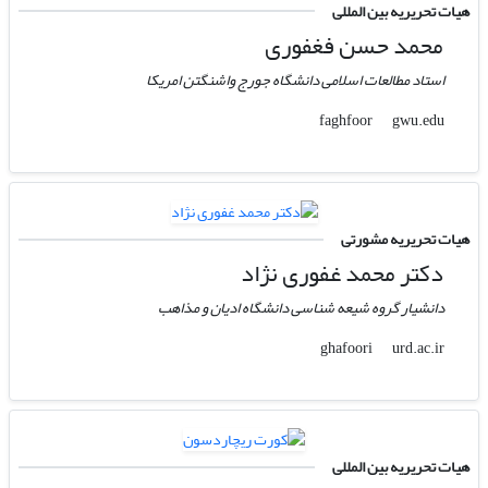
هیات تحریریه بین المللی
محمد حسن فغفوری
استاد مطالعات اسلامی دانشگاه جورج واشنگتن امریکا
gwu.edu
faghfoor
هیات تحریریه مشورتی
دکتر محمد غفوری نژاد
دانشیار گروه شیعه شناسی دانشگاه ادیان و مذاهب
urd.ac.ir
ghafoori
هیات تحریریه بین المللی