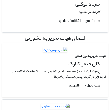
سجاد توکلی
کارشناس نشریه
gmail.com
sajadtavakoli671
اعضای هیات تحریریه مشورتی
هیات تحریریه بین المللی
کلی جیمز کلارک
پژوهشگر ارشد مؤسسه بین ادیان کافمن / استاد فلسفه دانشگاه ایالتی
گرند ولی در گرند رپیدز، میشیگان، امریکا
yahoo.com
kclark84