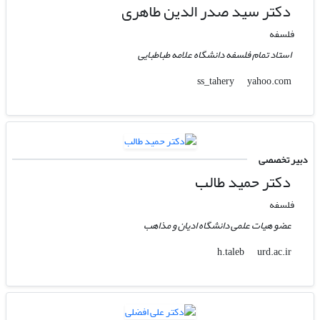
دکتر سید صدر الدین طاهری
فلسفه
استاد تمام فلسفه دانشگاه علامه طباطبایی
yahoo.com
ss_tahery
دبیر تخصصی
دکتر حمید طالب
فلسفه
عضو هیات علمی دانشگاه ادیان و مذاهب
urd.ac.ir
h.taleb