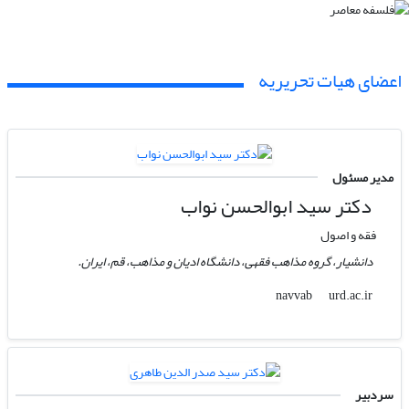
اعضای هیات تحریریه
مدیر مسئول
دکتر سید ابوالحسن نواب
فقه و اصول
دانشیار، گروه مذاهب فقهی، دانشگاه ادیان و مذاهب، قم، ایران.
urd.ac.ir
navvab
سردبیر