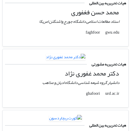
هیات تحریریه بین المللی
محمد حسن فغفوری
استاد مطالعات اسلامی دانشگاه جورج واشنگتن امریکا
gwu.edu
faghfoor
هیات تحریریه مشورتی
دکتر محمد غفوری نژاد
دانشیار گروه شیعه شناسی دانشگاه ادیان و مذاهب
urd.ac.ir
ghafoori
هیات تحریریه بین المللی