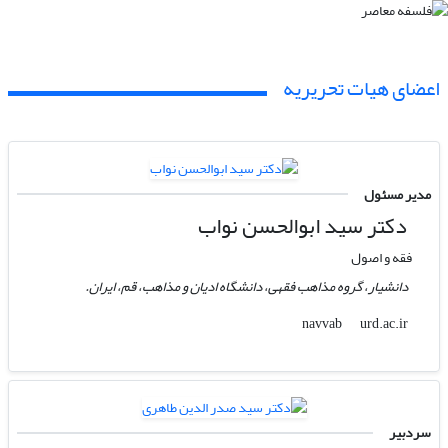
اعضای هیات تحریریه
مدیر مسئول
دکتر سید ابوالحسن نواب
فقه و اصول
دانشیار، گروه مذاهب فقهی، دانشگاه ادیان و مذاهب، قم، ایران.
urd.ac.ir
navvab
سردبیر