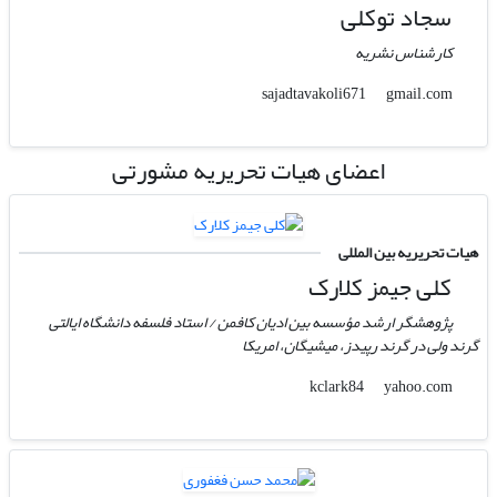
سجاد توکلی
کارشناس نشریه
gmail.com
sajadtavakoli671
اعضای هیات تحریریه مشورتی
هیات تحریریه بین المللی
کلی جیمز کلارک
پژوهشگر ارشد مؤسسه بین ادیان کافمن / استاد فلسفه دانشگاه ایالتی
گرند ولی در گرند رپیدز، میشیگان، امریکا
yahoo.com
kclark84