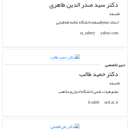
دکتر سید صدر الدین طاهری
فلسفه
استاد تمام فلسفه دانشگاه علامه طباطبایی
yahoo.com
ss_tahery
دبیر تخصصی
دکتر حمید طالب
فلسفه
عضو هیات علمی دانشگاه ادیان و مذاهب
urd.ac.ir
h.taleb