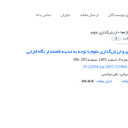
ی نویسندگان
ارسال مقاله
داوران
تماس با ما
ژه‌ها =
ارزش‌گذاری علوم
ات:
1
 و ارزش‌گذاری علوم با توجه به مدینه فاضله از نگاه فارابی
283-306
10.22034/jcp.2025.531004
هانی، علی عباسی
اله
اصل مقاله
369.46 K