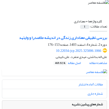
کلیدواژه‌ها =
معناداری
تعداد مقالات:
1
بررسی تطبیقی معناداری زندگی در اندیشه ملاصدرا و وایتهد
دوره 2، شماره 4، اسفند 1403، صفحه
153-176
10.22034/jcp.2025.325006.1066
علی اله بداشتی، مهدی منفرد، علی ناییجی
مشاهده مقاله
اصل مقاله
469.92 K
مقالات آماده انتشار
شماره جاری
شماره‌های پیشین نشریه