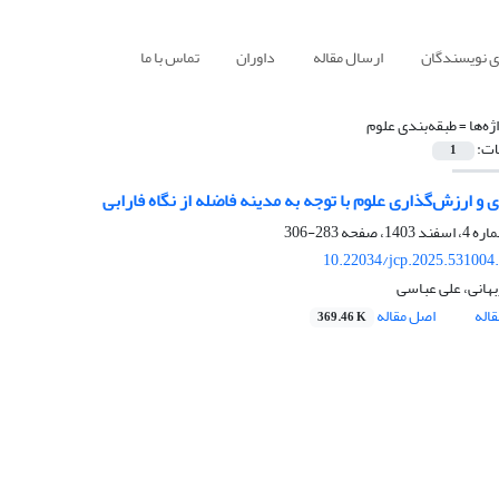
ی نویسندگان
ارسال مقاله
داوران
تماس با ما
ژه‌ها =
طبقه‌بندی علوم
ات:
1
 و ارزش‌گذاری علوم با توجه به مدینه فاضله از نگاه فارابی
283-306
10.22034/jcp.2025.531004
هانی، علی عباسی
اله
اصل مقاله
369.46 K