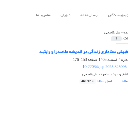
ی نویسندگان
ارسال مقاله
داوران
تماس با ما
ده =
علی ناییجی
ات:
1
بیقی معناداری زندگی در اندیشه ملاصدرا و وایتهد
153-176
10.22034/jcp.2025.325006
اشتی، مهدی منفرد، علی ناییجی
اله
اصل مقاله
469.92 K